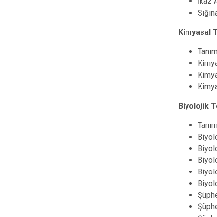
İkaz A
Sığın
Kimyasal T
Tanım
Kimya
Kimya
Kimya
Biyolojik 
Tanım
Biyolo
Biyolo
Biyolo
Biyolo
Biyol
Şüphe
Şüphe