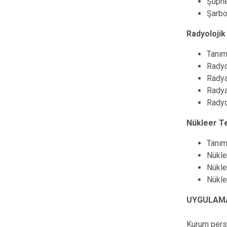
Şüphe
Şarbo
Radyolojik
Tanım
Radyo
Radya
Radya
Radyo
Nükleer Te
Tanım
Nükle
Nüklee
Nükle
UYGULAM
Kurum perso