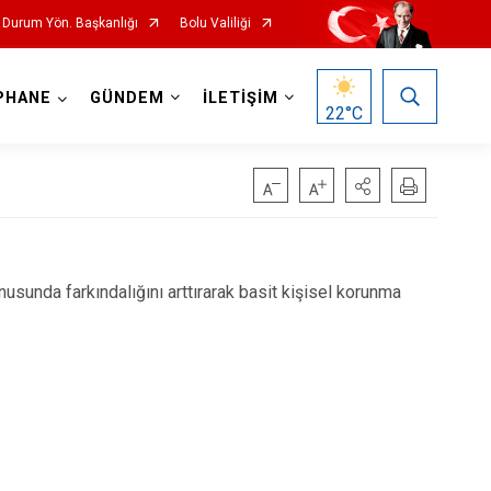
l Durum Yön. Başkanlığı
Bolu Valiliği
PHANE
GÜNDEM
İLETİŞİM
22
°C
nusunda farkındalığını arttırarak basit kişisel korunma