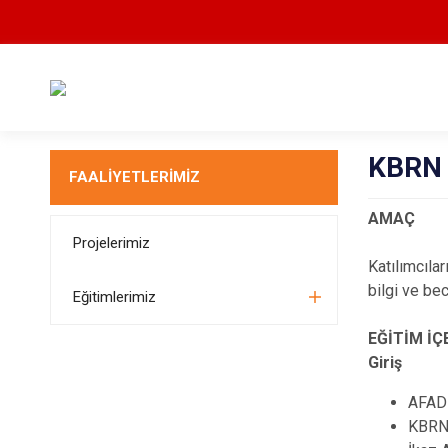
KBRN F
FAALİYETLERİMİZ
AMAÇ
Projelerimiz
Katılımcıla
bilgi ve be
Eğitimlerimiz
EĞİTİM İÇ
Giriş
AFAD 
KBRN