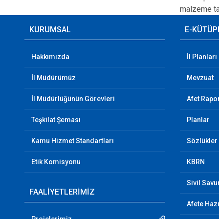
malzeme tanı
KURUMSAL
E-KÜTÜP
Hakkımızda
İl Planları
İl Müdürümüz
Mevzuat
İl Müdürlüğünün Görevleri
Afet Rapor
Teşkilat Şeması
Planlar
Kamu Hizmet Standartları
Sözlükler
Etik Komisyonu
KBRN
Sivil Sav
FAALİYETLERİMİZ
Afete Hazı