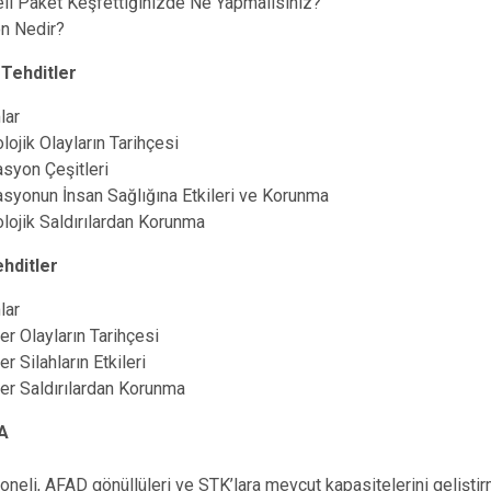
li Paket Keşfettiğinizde Ne Yapmalısınız?
n Nedir?
 Tehditler
lar
lojik Olayların Tarihçesi
syon Çeşitleri
syonun İnsan Sağlığına Etkileri ve Korunma
lojik Saldırılardan Korunma
hditler
lar
er Olayların Tarihçesi
r Silahların Etkileri
er Saldırılardan Korunma
A
neli, AFAD gönüllüleri ve STK’lara mevcut kapasitelerini gelişti