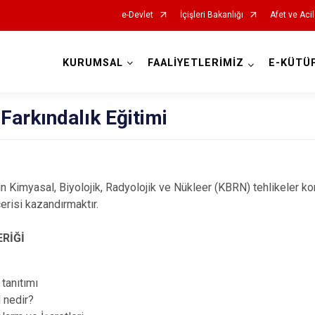
e-Devlet
İçişleri Bakanlığı
Afet ve Aci
KURUMSAL
FAALİYETLERİMİZ
E-KÜTÜ
AFAD İl Müdürlükleri
arkındalık Eğitimi
rın Kimyasal, Biyolojik, Radyolojik ve Nükleer (KBRN) tehlikeler ko
cerisi kazandırmaktır.
ERİĞİ
tanıtımı
 nedir?