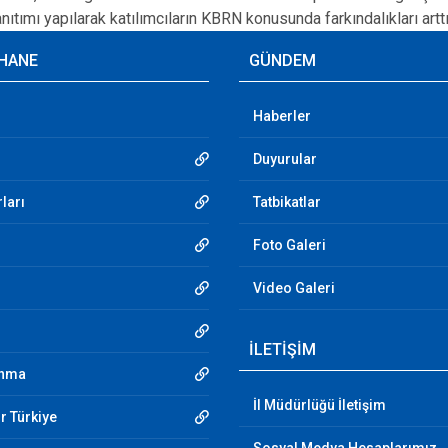
tımı yapılarak katılımcıların KBRN konusunda farkındalıkları arttırı
HANE
GÜNDEM
Haberler
Duyurular
ları
Tatbikatlar
Foto Galeri
Video Galeri
İLETİŞİM
unma
İl Müdürlüğü İletişim
r Türkiye