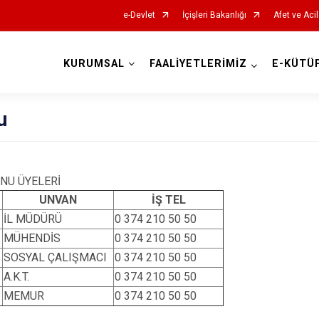
e-Devlet
İçişleri Bakanlığı
Afet ve Aci
KURUMSAL
FAALİYETLERİMİZ
E-KÜTÜ
AFAD İl Müdürlükleri
u
NU ÜYELERİ
UNVAN
İŞ TEL
İL MÜDÜRÜ
0 374 210 50 50
MÜHENDİS
0 374 210 50 50
SOSYAL ÇALIŞMACI
0 374 210 50 50
A.K.T.
0 374 210 50 50
MEMUR
0 374 210 50 50