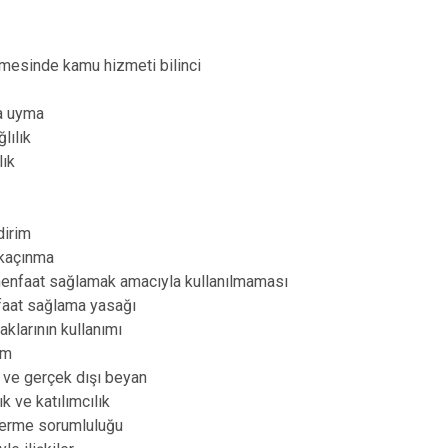
lmesinde kamu hizmeti bilinci
na uyma
lılık
lık
dirim
 kaçınma
menfaat sağlamak amacıyla kullanılmaması
aat sağlama yasağı
klarının kullanımı
ım
r ve gerçek dışı beyan
k ve katılımcılık
verme sorumluluğu