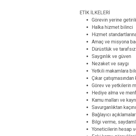
ETİK İLKELERİ
Görevin yerine getiri
Halka hizmet bilinci
Hizmet standartları
Amaç ve misyona bağ
Dürüstlük ve tarafsız
Saygınlık ve güven
Nezaket ve saygı
Yetkili makamlara bil
Çıkar çatışmasından
Görev ve yetkilerin 
Hediye alma ve menf
Kamu malları ve kayna
Savurganlıktan kaçın
Bağlayıcı açıklamala
Bilgi verme, saydamlı
Yöneticilerin hesap 