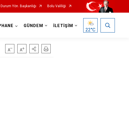
l Durum Yön. Başkanlığı
Bolu Valiliği
PHANE
GÜNDEM
İLETİŞİM
22
°C