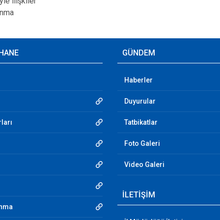
le ilişkiler
unma
HANE
GÜNDEM
Haberler
Duyurular
ları
Tatbikatlar
Foto Galeri
Video Galeri
İLETİŞİM
unma