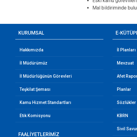
Eski kamu görevlileriy
Mal bildiriminde bul
KURUMSAL
E-KÜTÜP
Hakkımızda
İl Planları
İl Müdürümüz
Mevzuat
İl Müdürlüğünün Görevleri
Afet Rapor
Teşkilat Şeması
Planlar
Kamu Hizmet Standartları
Sözlükler
Etik Komisyonu
KBRN
Sivil Sav
FAALİYETLERİMİZ