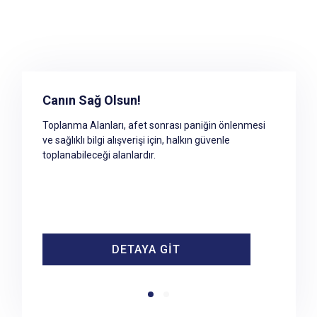
Toplanma Alanına Erişim
Canın Sağ Olsun!
Afet ve acil durumlar sonrasında geçici barınma
Toplanma Alanları, afet sonrası paniğin önlenmesi
merkezleri hazır olana kadar geçecek süre
ve sağlıklı bilgi alışverişi için, halkın güvenle
içerisinde yaşanacak paniği önlemek ve sağlıklı bilgi
toplanabileceği alanlardır.
alışverişini sağlamak amacıyla halkın tehlikeli
bölgeden uzaklaşarak toplanabileceği güvenli
alanlardır.
DETAYA GİT
DETAYA GİT