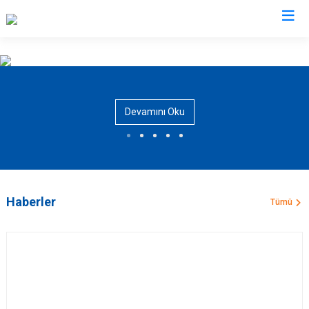
AFAD İl Müdürlükleri
Devamını Oku
Haberler
Tümü